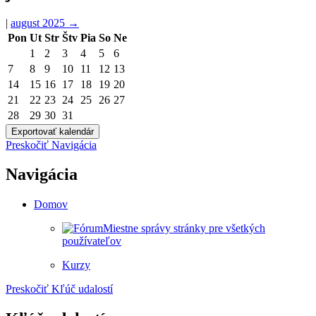
|
august 2025
→
Pon
Ut
Str
Štv
Pia
So
Ne
1
2
3
4
5
6
7
8
9
10
11
12
13
14
15
16
17
18
19
20
21
22
23
24
25
26
27
28
29
30
31
Preskočiť Navigácia
Navigácia
Domov
Miestne správy stránky pre všetkých
používateľov
Kurzy
Preskočiť Kľúč udalostí