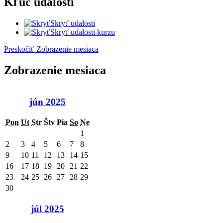
Kľúč udalostí
Skryť udalosti
Skryť udalosti kurzu
Preskočiť Zobrazenie mesiaca
Zobrazenie mesiaca
jún 2025
Pon
Ut
Str
Štv
Pia
So
Ne
1
2
3
4
5
6
7
8
9
10
11
12
13
14
15
16
17
18
19
20
21
22
23
24
25
26
27
28
29
30
júl 2025