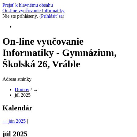
Prejsť k hlavnému obsahu
On-line vyučovanie Informatiky
Nie ste prihlásený. (
Prihlásiť sa
)
On-line vyučovanie
Informatiky - Gymnázium,
Školská 26, Vráble
Adresa stránky
Domov
/
→
júl 2025
Kalendár
←
jún 2025
|
júl 2025