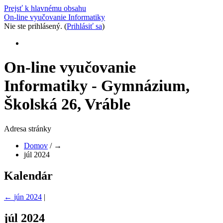
Prejsť k hlavnému obsahu
On-line vyučovanie Informatiky
Nie ste prihlásený. (
Prihlásiť sa
)
On-line vyučovanie
Informatiky - Gymnázium,
Školská 26, Vráble
Adresa stránky
Domov
/
→
júl 2024
Kalendár
←
jún 2024
|
júl 2024