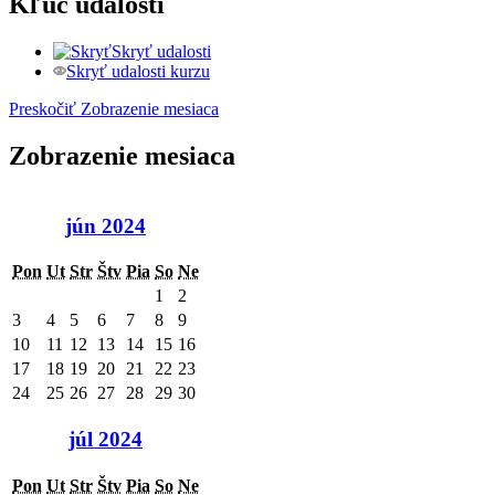
Kľúč udalostí
Skryť udalosti
Skryť udalosti kurzu
Preskočiť Zobrazenie mesiaca
Zobrazenie mesiaca
jún 2024
Pon
Ut
Str
Štv
Pia
So
Ne
1
2
3
4
5
6
7
8
9
10
11
12
13
14
15
16
17
18
19
20
21
22
23
24
25
26
27
28
29
30
júl 2024
Pon
Ut
Str
Štv
Pia
So
Ne