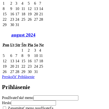
1
2
3
4
5
6
7
8
9
10
11
12
13
14
15
16
17
18
19
20
21
22
23
24
25
26
27
28
29
30
31
august 2024
Pon
Ut
Str
Štv
Pia
So
Ne
1
2
3
4
5
6
7
8
9
10
11
12
13
14
15
16
17
18
19
20
21
22
23
24
25
26
27
28
29
30
31
Preskočiť Prihlásenie
Prihlásenie
Používateľské meno
Heslo
Zapamätať meno používateľa