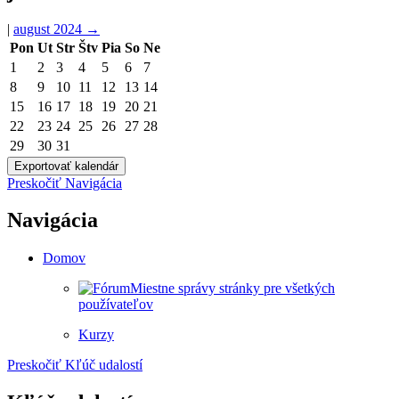
|
august 2024
→
Pon
Ut
Str
Štv
Pia
So
Ne
1
2
3
4
5
6
7
8
9
10
11
12
13
14
15
16
17
18
19
20
21
22
23
24
25
26
27
28
29
30
31
Preskočiť Navigácia
Navigácia
Domov
Miestne správy stránky pre všetkých
používateľov
Kurzy
Preskočiť Kľúč udalostí