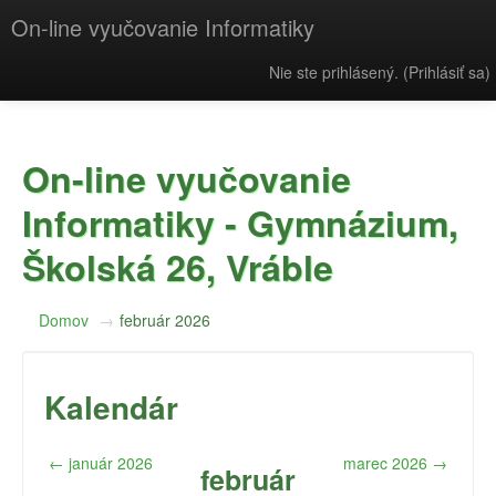
On-line vyučovanie Informatiky
Nie ste prihlásený. (
Prihlásiť sa
)
On-line vyučovanie
Informatiky - Gymnázium,
Školská 26, Vráble
Domov
→
február 2026
Kalendár
←
január 2026
marec 2026
→
február