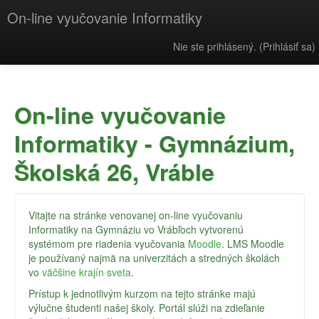
On-line vyučovanie Informatiky
Nie ste prihlásený. (
Prihlásiť sa
)
On-line vyučovanie
Informatiky - Gymnázium,
Školská 26, Vráble
Vitajte na stránke venovanej on-line vyučovaniu
Informatiky na Gymnáziu vo Vrábľoch vytvorenú
systémom pre riadenia vyučovania
Moodle
. LMS Moodle
je používaný najmä na univerzitách a stredných školách
vo
väčšine krajín sveta
.
Prístup k jednotlivým kurzom na tejto stránke majú
výlučne študenti našej školy. Portál slúži na zdieľanie