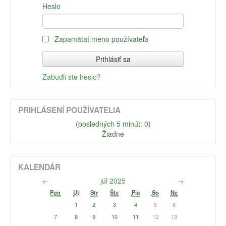
Heslo
Zapamätať meno používateľa
Zabudli ste heslo?
PRIHLÁSENÍ POUŽÍVATELIA
(posledných 5 minút: 0)
Žiadne
KALENDÁR
←
júl 2025
→
Pon
Ut
Str
Štv
Pia
So
Ne
1
2
3
4
5
6
7
8
9
10
11
12
13